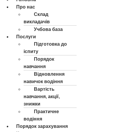
Про нас
Склад
викладачів
Учбова база
Послуги
Підготовка до
іспиту
Порядок
навчання
Відновлення
навичок водіння
Вартість
навчання, акції,
знижки
Практичне
водіння
Порядок зарахування